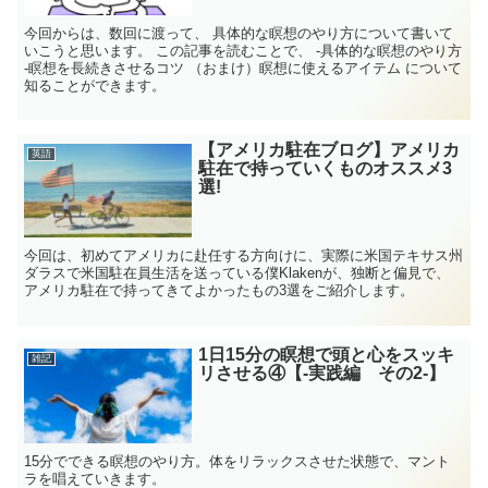
今回からは、数回に渡って、 具体的な瞑想のやり方について書いて
いこうと思います。 この記事を読むことで、 -具体的な瞑想のやり方
-瞑想を長続きさせるコツ （おまけ）瞑想に使えるアイテム について
知ることができます。
【アメリカ駐在ブログ】アメリカ
英語
駐在で持っていくものオススメ3
選!
今回は、初めてアメリカに赴任する方向けに、実際に米国テキサス州
ダラスで米国駐在員生活を送っている僕Klakenが、独断と偏見で、
アメリカ駐在で持ってきてよかったもの3選をご紹介します。
1日15分の瞑想で頭と心をスッキ
雑記
リさせる④【-実践編 その2-】
15分でできる瞑想のやり方。体をリラックスさせた状態で、マント
ラを唱えていきます。