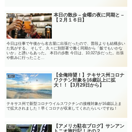
本日の散歩 – 金曜の夜に同期と –
雑記
【２月１６日】
今日は仕事で午後から名古屋に出張だったので、普段よりも結構歩い
た気がする。 そして、久々に別部署で働く同期から「飯でもいかな
いか」と誘いもあった。 本日の歩数 今日は、10,027歩だった。出張
や飲みに行ったこと...
【全俺待望！】テキサス州コロナ
雑記
ワクチン対象を16歳以上に拡
大！！【3月29日から】
テキサス州で新型コロナウイルスワクチンの接種対象が16歳以上ま
で拡大されました！早くコロナが収束してくれたらいいですね！
【アメリカ駐在ブログ】サンアン
雑記
トニオ旅行記！その２