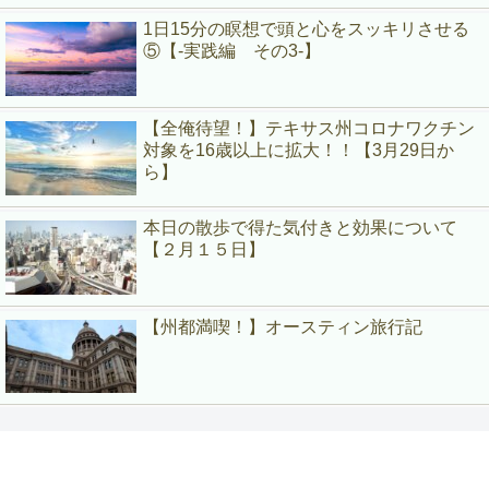
1日15分の瞑想で頭と心をスッキリさせる
⑤【-実践編 その3-】
【全俺待望！】テキサス州コロナワクチン
対象を16歳以上に拡大！！【3月29日か
ら】
本日の散歩で得た気付きと効果について
【２月１５日】
【州都満喫！】オースティン旅行記