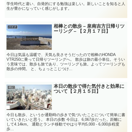
学生時代と違い、自発的にする勉強は楽しい。新しいことを知ると人
生が豊かになっていく感じがします。
相棒との散歩 – 泉南吉方日帰りツ
バイク
ーリング – 【２月１７日】
今日は気温も温暖で、天気も良さそうだったので相棒のHONDA
VTR250に乗って日帰りツーリングへ。 散歩は旅の最小単位。そうい
う意味では、散歩も旅であり、ツーリングも旅。よってツーリングも
散歩の仲間。 と、ちょっとこじつけ...
本日の散歩で得た気付きと効果に
雑記
ついて【２月１５日】
今日も散歩、というか通勤時の歩きで気づいたことについて簡単に書
いていきたいと思う。 本日の歩数 今日は、6,067歩だった。距離に
して4.14km。 通勤とランチ移動でやはり平均5,000 - 6,000歩程度
歩...