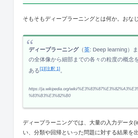
そもそもディープラーニングとは何か。おなじみW
ディープラーニング
（
英
: Deep learning
の全体像から細部までの各々の粒度の概念
[1]
[注釈 1]
ある
。
https://ja.wikipedia.org/wiki/%E3%83%87%E3%8
%83%B3%E3%82%B0
ディープラーニングでは、大量の入力データ(i
い、分類や回帰といった問題に対する結果を出力(