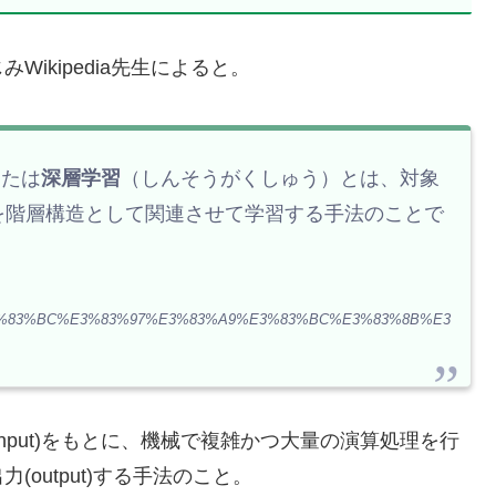
ikipedia先生によると。
）または
深層学習
（しんそうがくしゅう）とは、対象
を階層構造として関連させて学習する手法のことで
2%A3%E3%83%BC%E3%83%97%E3%83%A9%E3%83%BC%E3%83%8B%E3
nput)をもとに、機械で複雑かつ大量の演算処理を行
output)する手法のこと。