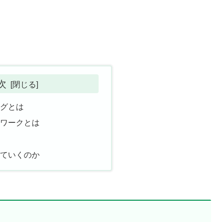
次
ングとは
トワークとは
類
していくのか